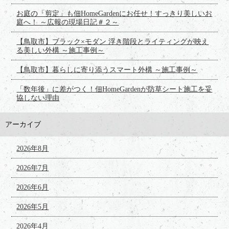
お庭の「剪定」も佃HomeGardenにお任せ！すっきり美しいお
庭へ！ ～広報の現場日記＃２～
【鳥取市】ブラック×モダン 浮き階段とライティングが映え
る美しい外構 ～施工事例～
【鳥取市】暮らしに寄り添うスマート外構 ～施工事例～
「数年後」に差がつく！佃HomeGardenが防草シート施工を妥
協しない理由
アーカイブ
2026年8月
2026年7月
2026年6月
2026年5月
2026年4月