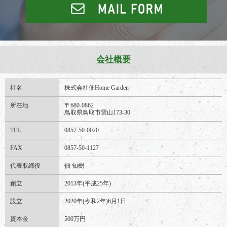
会社概要
社名
株式会社佃Home Garden
所在地
〒680-0862
鳥取県鳥取市雲山173-30
TEL
0857-50-0020
FAX
0857-50-1127
代表取締役
佃 知樹
創立
2013年(平成25年)
設立
2020年(令和2年)6月1日
資本金
500万円