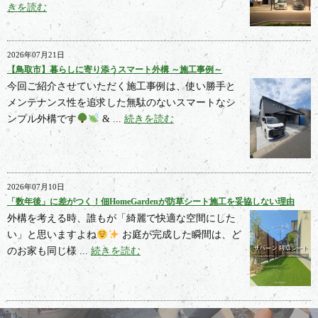
きを読む
2026年07月21日
【鳥取市】暮らしに寄り添うスマート外構 ～施工事例～
今回ご紹介させていただく施工事例は、使い勝手と
メンテナンス性を追求した無駄のないスマートなシ
ンプル外構です
& ...
続きを読む
2026年07月10日
「数年後」に差がつく！佃HomeGardenが防草シート施工を妥協しない理由
外構を考える時、誰もが「綺麗で快適な空間にした
い」と思いますよね‍
お庭が完成した瞬間は、ど
のお家も同じ様 ...
続きを読む