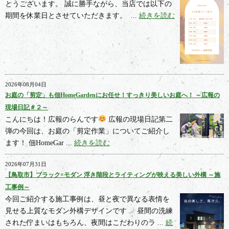
とうございます。 誠に勝手ながら、当店では以下の
期間を休業日とさせていただきます。  ...
続きを読む
2026年08月04日
お庭の「剪定」も佃HomeGardenにお任せ！すっきり美しいお庭へ！ ～広報の
現場日記＃２～
こんにちは！広報のらんです
広報の現場日記第二
弾の今回は、お庭の「剪定作業」についてご紹介し
ます！ 佃HomeGar ...
続きを読む
2026年07月31日
【鳥取市】ブラック×モダン 浮き階段とライティングが映える美しい外構 ～施
工事例～
今回ご紹介する施工事例は、昼と夜で異なる表情を
見せる上質なモダン外構デザインです
昼間の洗練
された佇まいはもちろん、夜間はこだわりのラ ...
続