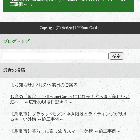
工事例～
→
Copyright (C) 株式会社佃HomeGarden
ブログトップ
最近の投稿
【お知らせ】8月の休業日のご案内
お庭の「剪定」も佃HomeGardenにお任せ！すっきり美しいお
庭へ！ ～広報の現場日記＃２～
【鳥取市】ブラック×モダン 浮き階段とライティングが映え
る美しい外構 ～施工事例～
【鳥取市】暮らしに寄り添うスマート外構 ～施工事例～