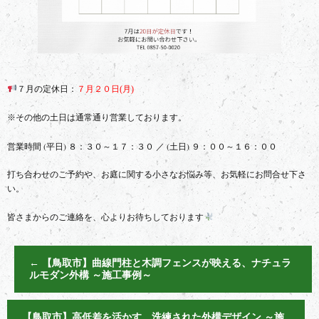
７月の定休日：
７月２０日(月)
※その他の土日は通常通り営業しております。
営業時間 (平日) ８：３０～１７：３０ ／ (土日) ９：００～１６：００
打ち合わせのご予約や、お庭に関する小さなお悩み等、お気軽にお問合せ下さ
い。
皆さまからのご連絡を、心よりお待ちしております
←
【鳥取市】曲線門柱と木調フェンスが映える、ナチュラ
ルモダン外構 ～施工事例～
【鳥取市】高低差を活かす、洗練された外構デザイン ～施