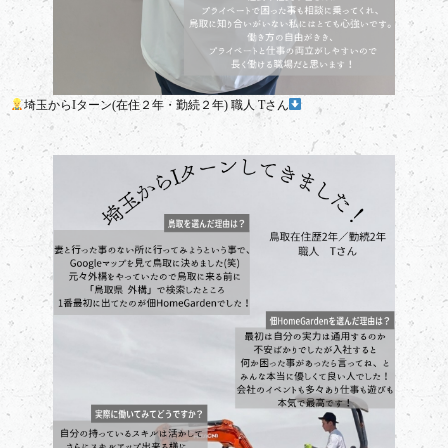
埼玉からIターン(在住２年・勤続２年) 職人 Tさん