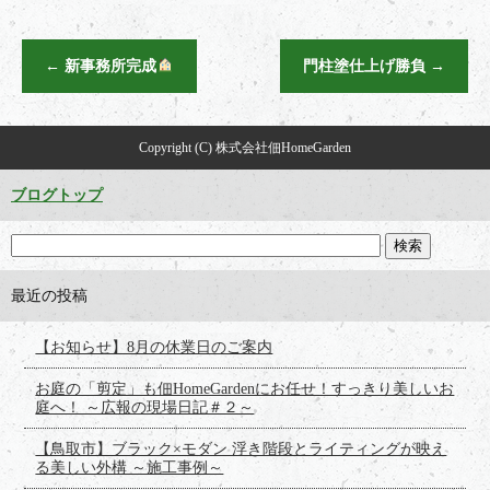
←
新事務所完成
門柱塗仕上げ勝負
→
Copyright (C) 株式会社佃HomeGarden
ブログトップ
最近の投稿
【お知らせ】8月の休業日のご案内
お庭の「剪定」も佃HomeGardenにお任せ！すっきり美しいお
庭へ！ ～広報の現場日記＃２～
【鳥取市】ブラック×モダン 浮き階段とライティングが映え
る美しい外構 ～施工事例～