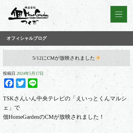
オフィシャルブログ
5/12にCMが放映されました
投稿日
2024年5月17日
Facebook
Twitter
Line
TSKさんいん中央テレビの「えいっとくんマルシ
ェ」で
佃HomeGardenのCMが放映されました！